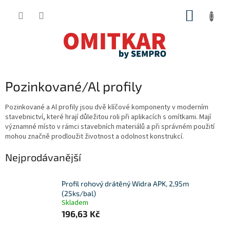
Přejít
NÁKUP
na
obsah
KOŠÍK
Pozinkované/Al profily
Pozinkované a Al profily jsou dvě klíčové komponenty v moderním
stavebnictví, které hrají důležitou roli při aplikacích s omítkami. Mají
významné místo v rámci stavebních materiálů a při správném použití
mohou značně prodloužit životnost a odolnost konstrukcí.
Nejprodávanější
Profil rohový drátěný Widra APK, 2,95m
(25ks/bal)
Skladem
196,63 Kč