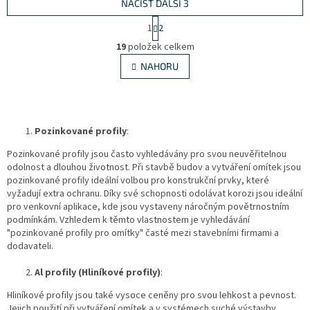
NAČÍST DALŠÍ 3
S
1
2
t
O
r
19
položek celkem
v
á
l
NAHORU
n
á
k
d
o
v
a
á
c
n
Pozinkované profily
:
í
í
p
Pozinkované profily jsou často vyhledávány pro svou neuvěřitelnou
r
odolnost a dlouhou životnost. Při stavbě budov a vytváření omítek jsou
v
pozinkované profily ideální volbou pro konstrukční prvky, které
k
vyžadují extra ochranu. Díky své schopnosti odolávat korozi jsou ideální
y
pro venkovní aplikace, kde jsou vystaveny náročným povětrnostním
v
podmínkám. Vzhledem k těmto vlastnostem je vyhledávání
ý
"pozinkované profily pro omítky" časté mezi stavebními firmami a
p
dodavateli.
i
s
Al profily (Hliníkové profily)
:
u
Hliníkové profily jsou také vysoce ceněny pro svou lehkost a pevnost.
Jejich použití při vytváření omítek a v systémech suché výstavby