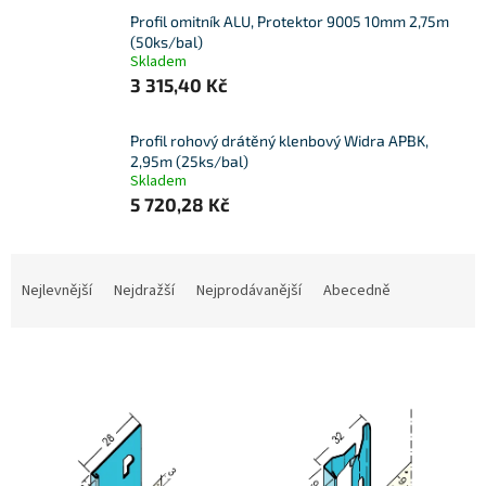
Profil omitník ALU, Protektor 9005 10mm 2,75m
(50ks/bal)
Skladem
3 315,40 Kč
Profil rohový drátěný klenbový Widra APBK,
2,95m (25ks/bal)
Skladem
5 720,28 Kč
Ř
a
Nejlevnější
Nejdražší
Nejprodávanější
Abecedně
z
e
V
n
ý
í
p
p
i
r
s
o
p
d