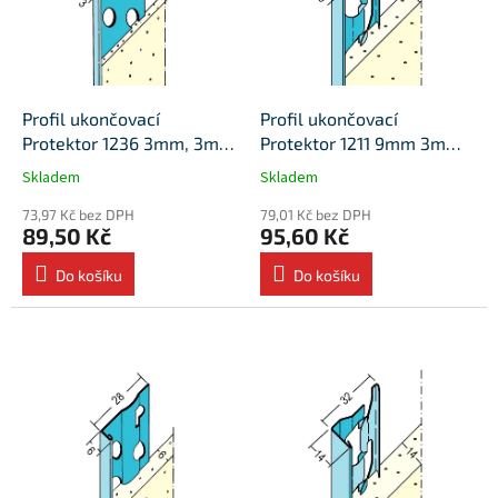
r
u
o
k
d
t
u
ů
k
Profil ukončovací
Profil ukončovací
t
Protektor 1236 3mm, 3m
Protektor 1211 9mm 3m
ů
(25ks/bal)
(25ks/bal)
Skladem
Skladem
73,97 Kč bez DPH
79,01 Kč bez DPH
89,50 Kč
95,60 Kč
Do košíku
Do košíku