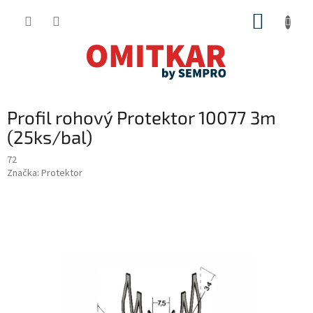
Přejít
NÁKUP
na
obsah
KOŠÍK
Profil rohový Protektor 10077 3m
(25ks/bal)
72
Značka:
Protektor