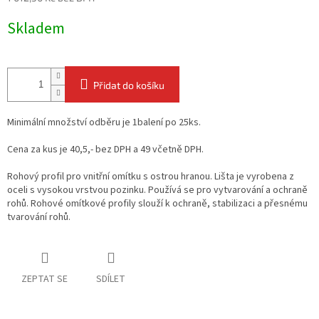
Měrná
Skladem
cena:
Přidat do košíku
Minimální množství odběru je 1balení po 25ks.
Cena za kus je 40,5,- bez DPH a 49 včetně DPH.
Rohový profil pro vnitřní omítku s ostrou hranou. Lišta je vyrobena z
oceli s vysokou vrstvou pozinku. Používá se pro vytvarování a ochraně
rohů. Rohové omítkové profily slouží k ochraně, stabilizaci a přesnému
tvarování rohů.
ZEPTAT SE
SDÍLET