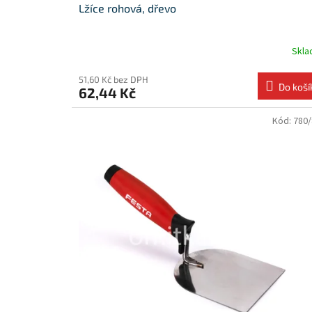
Lžíce rohová, dřevo
Skl
51,60 Kč bez DPH
Do koší
62,44 Kč
Kód:
780