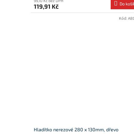
99,10 Kč bez DPH
Do koší
119,91 Kč
Kód:
AB
Hladítko nerezové 280 x 130mm, dřevo