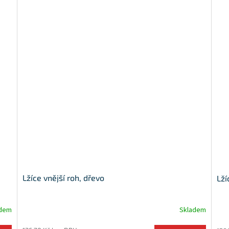
Lžíce vnější roh, dřevo
Lží
adem
Skladem