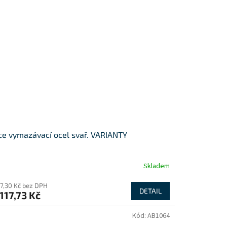
ce vymazávací ocel svař. VARIANTY
Skladem
97,30 Kč bez DPH
DETAIL
117,73 Kč
Kód:
AB1064