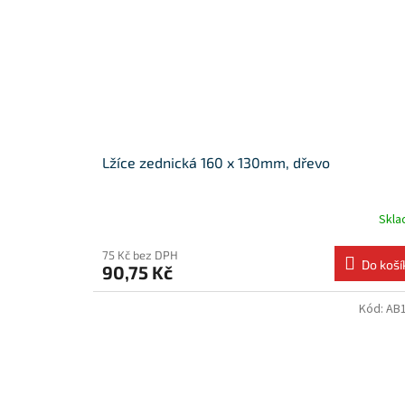
Lžíce zednická 160 x 130mm, dřevo
Skl
75 Kč bez DPH
Do koší
90,75 Kč
Kód:
AB