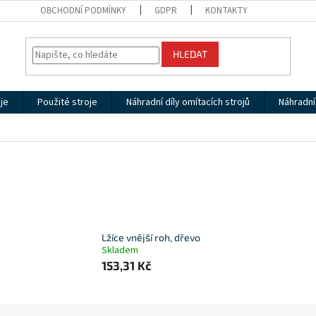
OBCHODNÍ PODMÍNKY
GDPR
KONTAKTY
HLEDAT
je
Použité stroje
Náhradní díly omítacích strojů
Náhradní 
Lžíce vnější roh, dřevo
Skladem
153,31 Kč