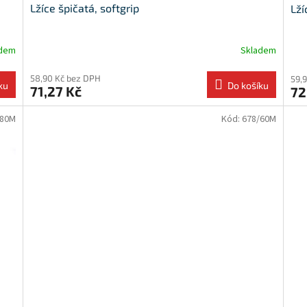
Lžíce špičatá, softgrip
Lží
adem
Skladem
58,90 Kč bez DPH
59,
ku
Do košíku
71,27 Kč
72
/80M
Kód:
678/60M