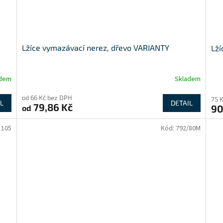
Lžíce vymazávací nerez, dřevo VARIANTY
Lží
adem
Skladem
od 66 Kč bez DPH
75 
L
DETAIL
79,86 Kč
90
od
1105
Kód:
792/80M