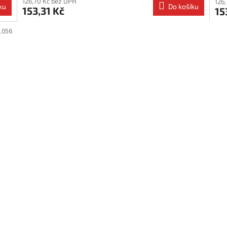
126,70 Kč bez DPH
126
ku
Do košíku
153,31 Kč
15
1056