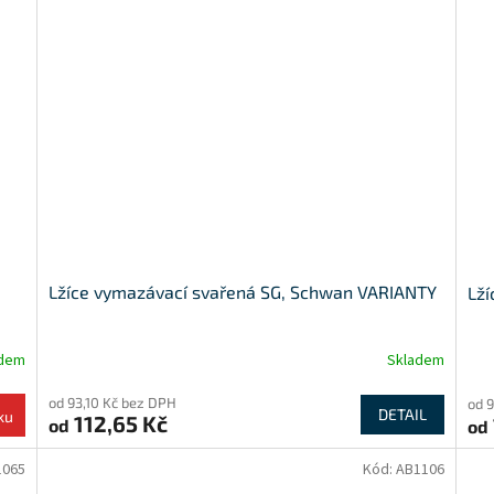
Lžíce vymazávací svařená SG, Schwan VARIANTY
Lží
adem
Skladem
od 93,10 Kč bez DPH
od 
DETAIL
ku
112,65 Kč
od
od
1065
Kód:
AB1106