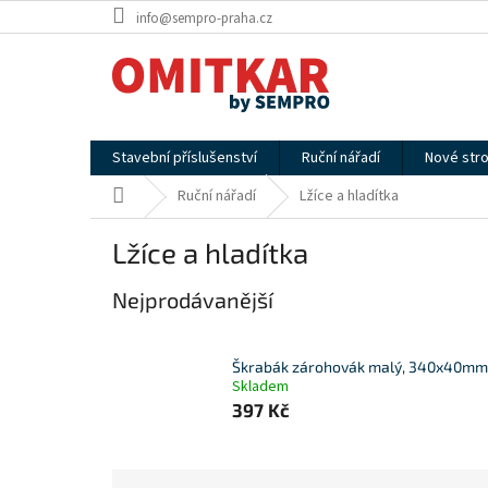
Přejít
info@sempro-praha.cz
na
obsah
Stavební příslušenství
Ruční nářadí
Nové stro
Domů
Ruční nářadí
Lžíce a hladítka
Lžíce a hladítka
Nejprodávanější
Škrabák zárohovák malý, 340x40mm
Skladem
397 Kč
Ř