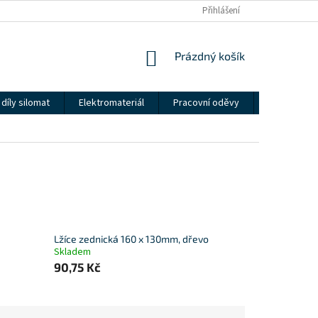
Přihlášení
NÁKUPNÍ
Prázdný košík
KOŠÍK
díly silomat
Elektromateriál
Pracovní oděvy
Kontakty
Lžíce zednická 160 x 130mm, dřevo
Skladem
90,75 Kč