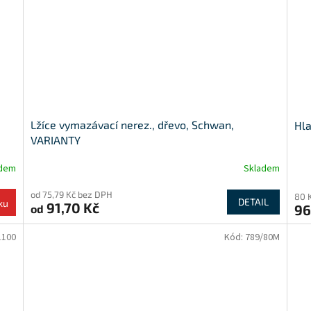
Lžíce vymazávací nerez., dřevo, Schwan,
Hla
VARIANTY
adem
Skladem
od 75,79 Kč bez DPH
80 
DETAIL
ku
91,70 Kč
96
od
1100
Kód:
789/80M