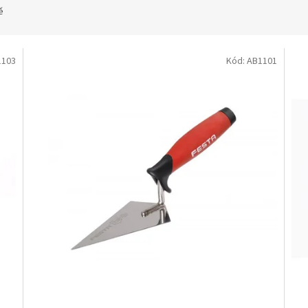
ě
1103
Kód:
AB1101