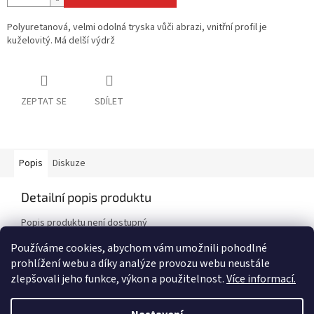
Polyuretanová, velmi odolná tryska vůči abrazi, vnitřní profil je
kuželovitý. Má delší výdrž
ZEPTAT SE
SDÍLET
Popis
Diskuze
Detailní popis produktu
Popis produktu není dostupný
Používáme cookies, abychom vám umožnili pohodlné
prohlížení webu a díky analýze provozu webu neustále
Z
zlepšovali jeho funkce, výkon a použitelnost.
Více informací.
á
Vytvořil Shoptet
p