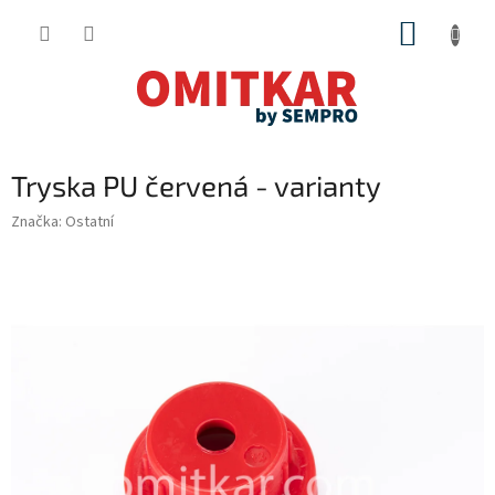
Přejít
NÁKUP
na
obsah
KOŠÍK
Tryska PU červená - varianty
Značka:
Ostatní