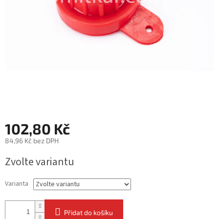
102,80 Kč
84,96 Kč bez DPH
Měrná
Zvolte variantu
cena:
Varianta
Přidat do košíku