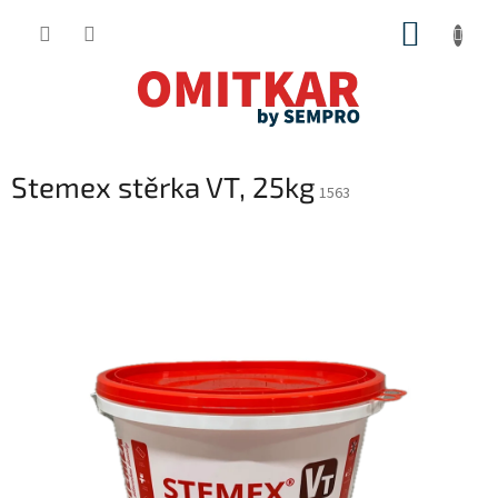
Přejít
NÁKUP
na
obsah
KOŠÍK
Stemex stěrka VT, 25kg
1563