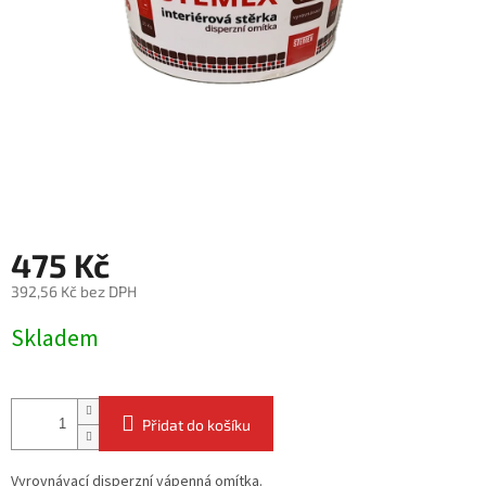
475 Kč
392,56 Kč bez DPH
Měrná
Skladem
cena:
Přidat do košíku
Vyrovnávací disperzní vápenná omítka.