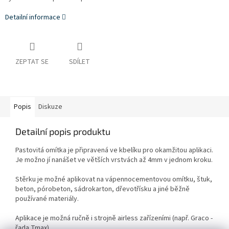
Detailní informace
ZEPTAT SE
SDÍLET
Popis
Diskuze
Detailní popis produktu
Pastovitá omítka je připravená ve kbelíku pro okamžitou aplikaci.
Je možno jí nanášet ve větších vrstvách až 4mm v jednom kroku.
Stěrku je možné aplikovat na vápennocementovou omítku, štuk,
beton, pórobeton, sádrokarton, dřevotřísku a jiné běžně
používané materiály.
Aplikace je možná ručně i strojně
airless zařízeními (např. Graco -
řada Tmax).