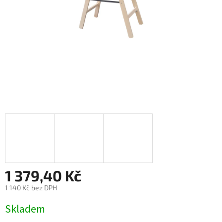
1 379,40 Kč
1 140 Kč bez DPH
Měrná
Skladem
cena: