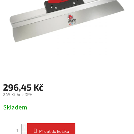
296,45 Kč
245 Kč bez DPH
Měrná
Skladem
cena:
Přidat do košíku