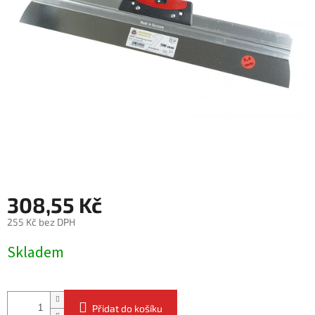
308,55 Kč
255 Kč bez DPH
Měrná
Skladem
cena:
Přidat do košíku