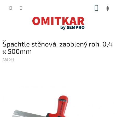
Přejít
NÁKUP
na
obsah
KOŠÍK
Špachtle stěnová, zaoblený roh, 0,4
x 500mm
AB1044