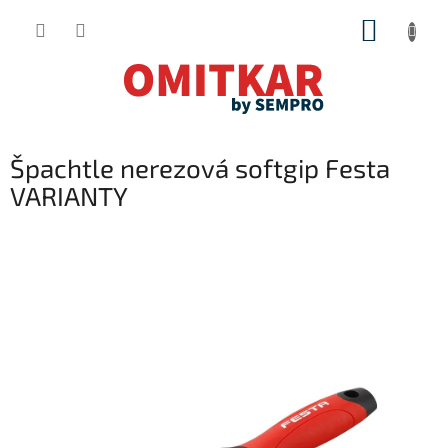
Přejít
NÁKUP
na
obsah
KOŠÍK
Špachtle nerezová softgip Festa
VARIANTY