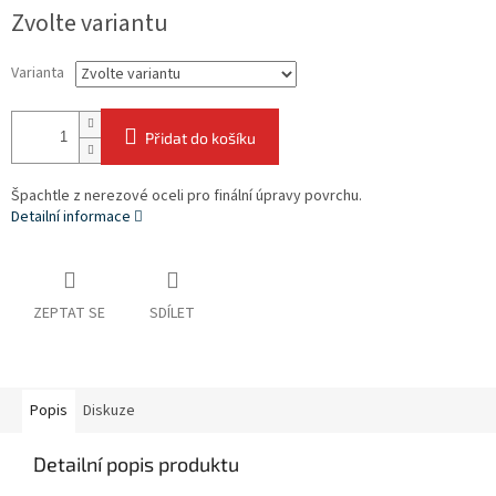
Měrná
Zvolte variantu
cena:
Varianta
Přidat do košíku
Špachtle z nerezové oceli pro finální úpravy povrchu.
Detailní informace
ZEPTAT SE
SDÍLET
Popis
Diskuze
Detailní popis produktu