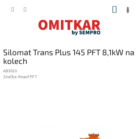
Přejít
NÁKUP
na
obsah
KOŠÍK
Silomat Trans Plus 145 PFT 8,1kW na
kolech
AB3010
Značka:
Knauf PFT