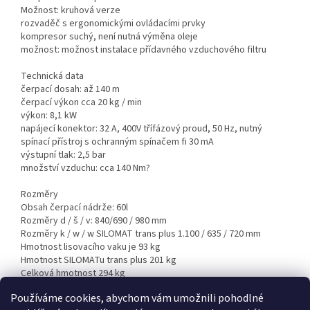
Možnost: kruhová verze
rozvaděč s ergonomickými ovládacími prvky
kompresor suchý, není nutná výměna oleje
možnost: možnost instalace přídavného vzduchového filtru
Technická data
čerpací dosah: až 140 m
čerpací výkon cca 20 kg / min
výkon: 8,1 kW
napájecí konektor: 32 A, 400V třífázový proud, 50 Hz, nutný
spínací přístroj s ochranným spínačem fi 30 mA
výstupní tlak: 2,5 bar
množství vzduchu: cca 140 Nm?
Rozměry
Obsah čerpací nádrže: 60l
Rozměry d / š / v: 840/690 / 980 mm
Rozměry k / w / w SILOMAT trans plus 1.100 / 635 / 720 mm
Hmotnost lisovacího vaku je 93 kg
Hmotnost SILOMATu trans plus 201 kg
Celková hmotnost 294 kg
Používáme cookies, abychom vám umožnili pohodlné