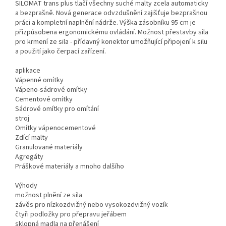
SILOMAT trans plus tlačí všechny suché malty zcela automaticky
a bezprašně. Nová generace odvzdušnění zajišťuje bezprašnou
práci a kompletní naplnění nádrže. Výška zásobníku 95 cm je
přizpůsobena ergonomickému ovládání. Možnost přestavby sila
pro krmení ze sila - přídavný konektor umožňující připojení k silu
a použití jako čerpací zařízení.
aplikace
Vápenné omítky
Vápeno-sádrové omítky
Cementové omítky
Sádrové omítky pro omítání
stroj
Omítky vápenocementové
Zdící malty
Granulované materiály
Agregáty
Práškové materiály a mnoho dalšího
Výhody
možnost plnění ze sila
závěs pro nízkozdvižný nebo vysokozdvižný vozík
čtyři podložky pro přepravu jeřábem
sklopná madla na přenášení