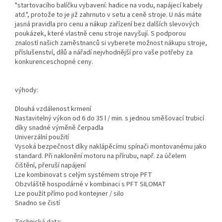
"startovacího balíčku vybavení: hadice na vodu, napájecí kabely
atd.", protože to je již zahrnuto v setu a ceně stroje. U nás máte
jasná pravidla pro cenu a nákup zařízení bez dalších slevových
poukázek, které vlastně cenu stroje navyšují. S podporou
znalostí našich zaměstnanců si vyberete možnost nákupu stroje,
příslušenství, dílů a nářadí nejvhodnější pro vaše potřeby za
konkurenceschopné ceny.
výhody:
Dlouhá vzdálenost krmení
Nastavitelný výkon od 6 do 35 l / min. s jednou směšovací trubicí
díky snadné výměně čerpadla
Univerzální použití
Vysoká bezpečnost díky naklápěcímu spínači montovanému jako
standard. Při naklonění motoru na přírubu, např. za účelem
čištění, přeruší napájení
Lze kombinovat s celým systémem stroje PFT
Obzvláště hospodárné v kombinaci s PFT SILOMAT
Lze použít přímo pod kontejner / silo
Snadno se čistí