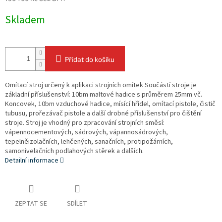
Měrná
Skladem
cena:
Přidat do košíku
Omítací stroj určený k aplikaci strojních omítek Součástí stroje je
základní příslušenství: 10bm maltové hadice s průměrem 25mm vč.
Koncovek, 10bm vzduchové hadice, mísící hřídel, omítací pistole, čistič
tubusu, prořezávač pistole a další drobné příslušenství pro čištění
stroje. Stroj je vhodný pro zpracování strojních směsí:
vápennocementových, sádrových, vápannosádrových,
tepelněizolačních, lehčených, sanačních, protipožárních,
samonivelačních podlahových stěrek a dalších.
Detailní informace
ZEPTAT SE
SDÍLET