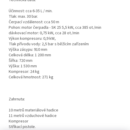
Technická data:
Účinnost: cca 6-35 L / min.
Tlak: max. 30 bar.
Čerpací vzdálenost: cca 50 m
Pohon: motor čerpadla - SK 25 5,5 kW, cca 385 ot./min
dávkovací motor: 0,75 kW, cca 28 ot./min
Výkon kompresoru: 0,9 kW,
Tlak přívodu vody: 2,5 bar s běžícím zařízením
Výška zásypu: 910 mm
Celková délka: 1 200 mm
Šířka: 720 mm
Výška: 1 530 mm
Kompresor: 24 kg
Celková hmotnost: 271 kg
Zahrnuta:
10 metrů materiálové hadice
11 metrů vzduchové hadice
Kompresor
Stříkací pistole.