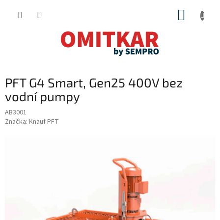
Přejít
NÁKUP
na
obsah
KOŠÍK
PFT G4 Smart, Gen25 400V bez
vodní pumpy
AB3001
Značka:
Knauf PFT