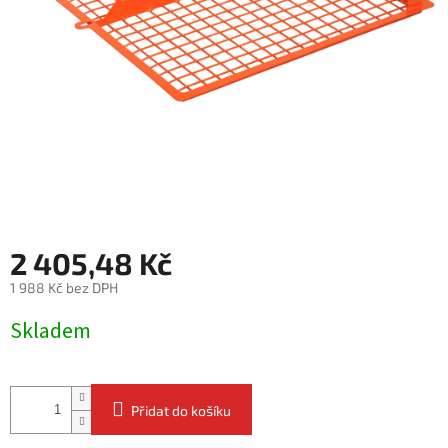
2 405,48 Kč
1 988 Kč bez DPH
Měrná
Skladem
cena:
Přidat do košíku