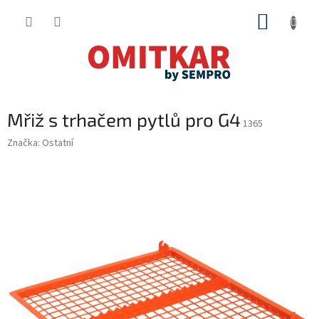
Přejít
NÁKUP
na
obsah
KOŠÍK
Mřiž s trhačem pytlů pro G4
1365
Značka:
Ostatní