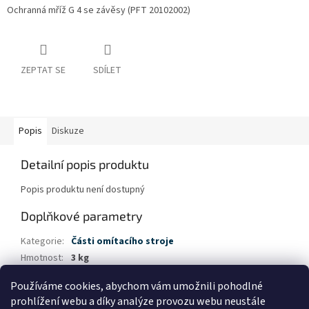
Ochranná mříž G 4 se závěsy (PFT 20102002)
ZEPTAT SE
SDÍLET
Popis
Diskuze
Detailní popis produktu
Popis produktu není dostupný
Doplňkové parametry
Kategorie
:
Části omítacího stroje
Hmotnost
:
3 kg
EAN
:
4003976029460
Používáme cookies, abychom vám umožnili pohodlné
prohlížení webu a díky analýze provozu webu neustále