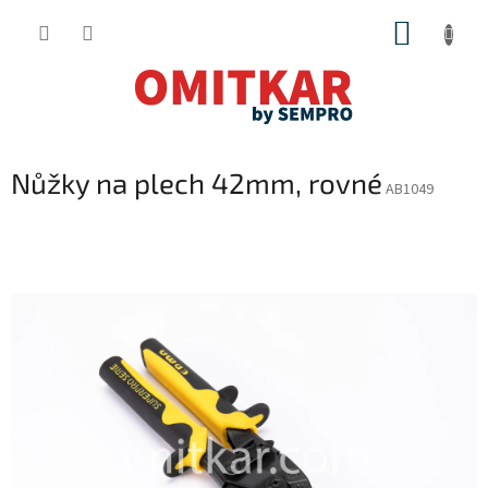
Přejít
NÁKUP
na
obsah
KOŠÍK
Nůžky na plech 42mm, rovné
AB1049