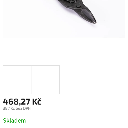
468,27 Kč
387 Kč bez DPH
Měrná
Skladem
cena: