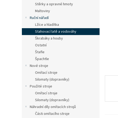
n
Stěrky a opravné hmoty
e
Maltoviny
l
Ruční nářadí
Lžíce a hladítka
Stahovací latě a vodováhy
Škrabáky a houby
Ostatní
Štafle
Špachtle
Nové stroje
Omítací stroje
Silomaty (dopravníky)
Použité stroje
Omítací stroje
Silomaty (dopravníky)
Náhradní díly omítacích strojů
Části omítacího stroje