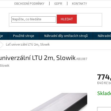
OBCHODNÍ PODMÍNKY
GDPR
KONTAKTY
HLEDAT
je
Použité stroje
Náhradní díly omítacích strojů
Náhradní 
Lať univerzální LTU 2m, Slowik
univerzální LTU 2m, Slowik
AB1087
Slowik
774
640 Kč b
Měrná
Skla
cena: