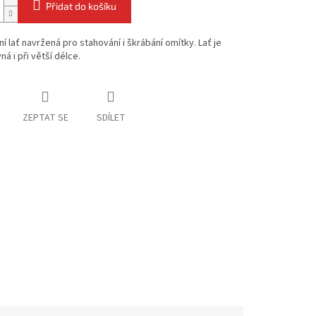
Přidat do košíku
ní lať navržená pro stahování i škrábání omítky. Lať je
ná i při větší délce.
ZEPTAT SE
SDÍLET