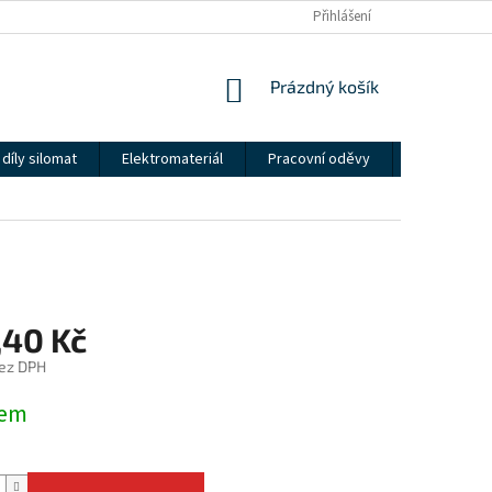
Přihlášení
NÁKUPNÍ
Prázdný košík
KOŠÍK
díly silomat
Elektromateriál
Pracovní oděvy
Kontakty
,40 Kč
ez DPH
dem