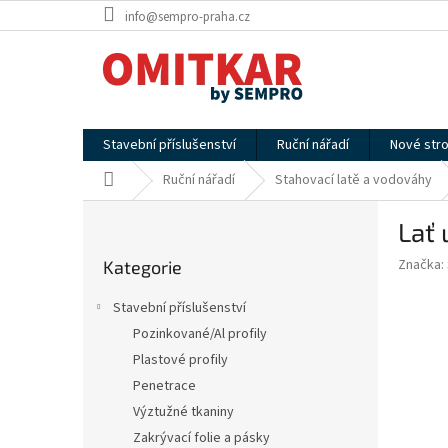
Přejít
info@sempro-praha.cz
na
obsah
Stavební příslušenství
Ruční nářadí
Nové stro
Domů
Ruční nářadí
Stahovací latě a vodováhy
P
Lať 
o
Přeskočit
s
Značka:
Kategorie
kategorie
t
r
Stavební příslušenství
a
Pozinkované/Al profily
n
Plastové profily
n
í
Penetrace
p
Výztužné tkaniny
a
Zakrývací folie a pásky