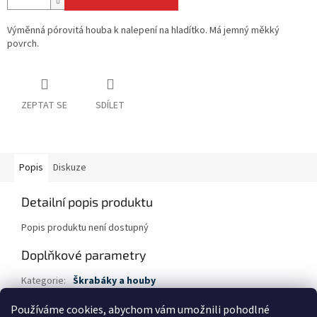
Výměnná pórovitá houba k nalepení na hladítko. Má jemný měkký
povrch.
ZEPTAT SE
SDÍLET
Popis
Diskuze
Detailní popis produktu
Popis produktu není dostupný
Doplňkové parametry
Kategorie
:
Škrabáky a houby
Hmotnost
:
0.3 kg
Používáme cookies, abychom vám umožnili pohodlné