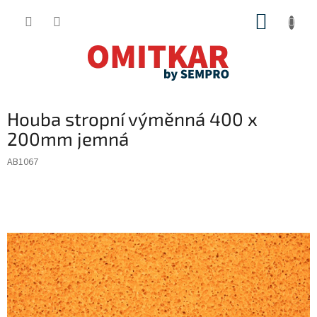
Přejít
NÁKUP
na
obsah
KOŠÍK
Houba stropní výměnná 400 x
200mm jemná
AB1067