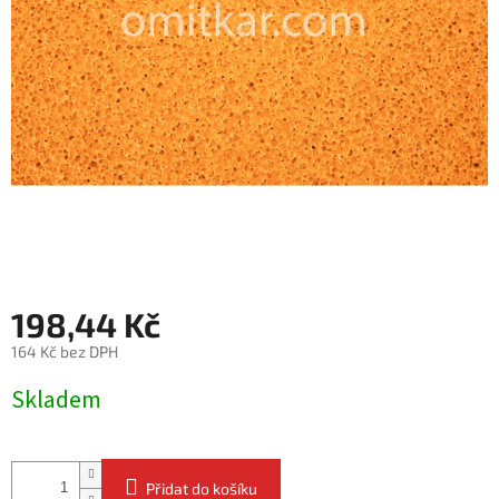
198,44 Kč
164 Kč bez DPH
Měrná
Skladem
cena:
Přidat do košíku