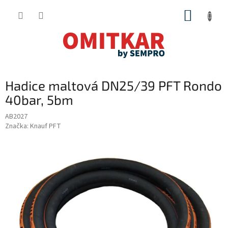
Přejít
NÁKUP
na
obsah
KOŠÍK
Hadice maltová DN25/39 PFT Rondo
40bar, 5bm
AB2027
Značka:
Knauf PFT