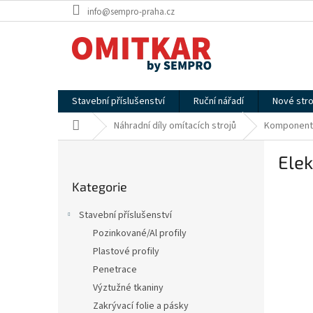
Přejít
info@sempro-praha.cz
na
obsah
Stavební příslušenství
Ruční nářadí
Nové stro
Domů
Náhradní díly omítacích strojů
Komponent
P
Elek
o
Přeskočit
s
Kategorie
kategorie
t
r
Stavební příslušenství
a
Pozinkované/Al profily
n
Plastové profily
n
í
Penetrace
p
Výztužné tkaniny
a
Zakrývací folie a pásky