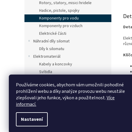
Rotory, statory, misici hridele
Hadice, pistole, spojky
Det
Komponenty pro vodu
Komponenty pro vzduch
Deta
Elektrické části
Elekt
Náhradní díly silomat
různ
Díly k silomatu
Klíč
Elektromateriál
Kabely a koncovky
Svítidla
Pracovní oděvy
Používáme cookies, abychom vám umožnili pohodlné
Důvě
Pracovní rukavice
prohlížení webu a díky analýze provozu webu neustále
Kontakty
zlepšovali jeho funkce, výkon a použitelnost.
Více
Origi
informací.
Nastavení
Z
á
Copyright 2026
OMITKAR.com
. Všechna práva vyhrazena