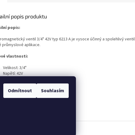
ailní popis produktu
ilní popis:
romagnetický ventil 3/4" 42V typ 6213 A je vysoce účinný a spolehlivý venti
é průmyslové aplikace.
ové vlastnosti:
Velikost: 3/4"
Napětí: 42V
Typ: 6213 A
řujte kvalitě originálu!
Odmítnout
Souhlasím
nální náhradní díl PFT.
.
Upravit nastavení cookies