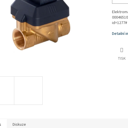
Elektroma
00046510
id=1277#
Detailní 
TISK
s
Diskuze