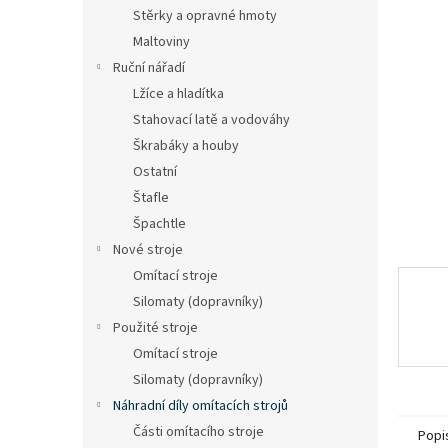
n
Stěrky a opravné hmoty
e
Maltoviny
l
Ruční nářadí
Lžíce a hladítka
Stahovací latě a vodováhy
Škrabáky a houby
Ostatní
Štafle
Špachtle
Nové stroje
Omítací stroje
Silomaty (dopravníky)
Použité stroje
Omítací stroje
Silomaty (dopravníky)
Náhradní díly omítacích strojů
Části omítacího stroje
Popi