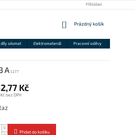
Přihlášení
NÁKUPNÍ
Prázdný košík
KOŠÍK
díly silomat
Elektromateriál
Pracovní oděvy
Kontakty
3 A
1277
2,77 Kč
 Kč bez DPH
taz
Přidat do košíku