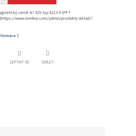
gnetický ventil ¾“ 42V typ 6213 A (PFT
)https://www.omitkar.com/admin/produkty-detail/?
informace
ZEPTAT SE
SDÍLET