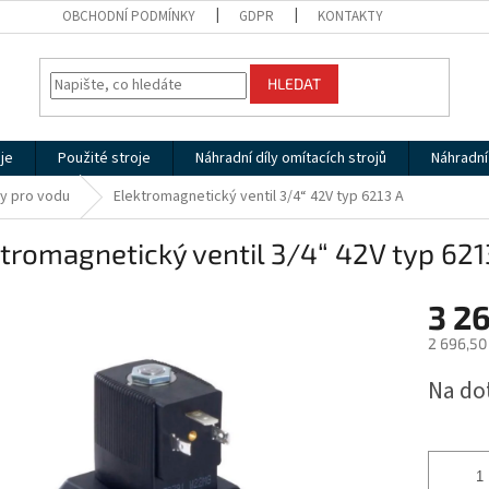
OBCHODNÍ PODMÍNKY
GDPR
KONTAKTY
HLEDAT
je
Použité stroje
Náhradní díly omítacích strojů
Náhradní 
y pro vodu
Elektromagnetický ventil 3/4“ 42V typ 6213 A
tromagnetický ventil 3/4“ 42V typ 621
3 26
2 696,50
Měrná
Na do
cena: